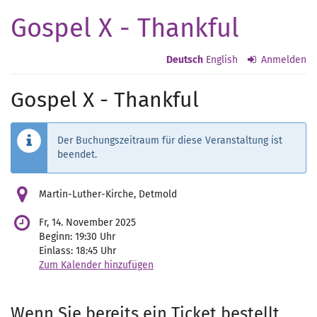
Zum
Gospel X - Thankful
Haupt-
Inhalt
springen
Deutsch
English
Anmelden
Gospel X - Thankful
Der Buchungszeitraum für diese Veranstaltung ist
beendet.
Martin-Luther-Kirche, Detmold
Fr, 14. November 2025
Beginn:
19:30
Uhr
Einlass:
18:45
Uhr
Zum Kalender hinzufügen
Wenn Sie bereits ein Ticket bestellt